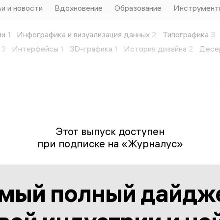
и и новости
Вдохновение
Образование
Инструмент
ии
1
Инфографика и визуализация данных
2
Типографика
3
3
Интерфейсы
1
3D-графика
1
История дизайна
2
Десе
Этот выпуск доступен
при подписке на «Журналус»
мый полный дайдж