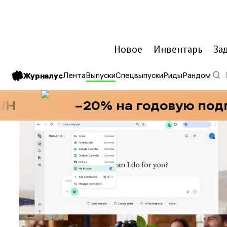
Новое
Инвентарь
За
Лента
Выпуски
Спецвыпуски
Риды
Рандом
Журналус
−20% на годовую подпис