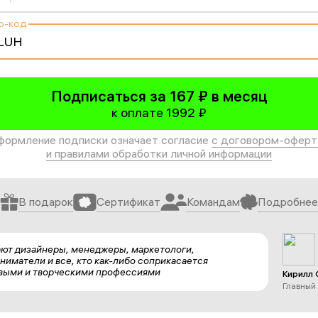
о-код
Подписаться за 167 ₽ в месяц
к оплате 1992 ₽
формление подписки означает согласие
с договором-оферт
и правилами обработки личной информации
В подарок
Сертификат
Командам
Подробнее
ают дизайнеры, менеджеры, маркетологи,
ниматели и все, кто как-либо соприкасается
выми и творческими профессиями
Кирилл 
Главный