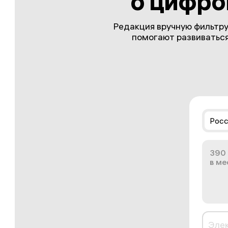
о цифро
Редакция вручную фильтру
помогают развиваться 
Росс
390
в ме
Эле