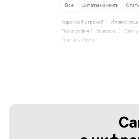
Все
Цитаты из книги
Стать
Короткой строкой
1
Иллюстрац
Полиграфия
1
Упаковка
3
Сайты
Плагины Figma
1
Са