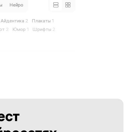
ы
Нейро
Айдентика
2
Плакаты
1
рт
2
Юмор
1
Шрифты
2
ест