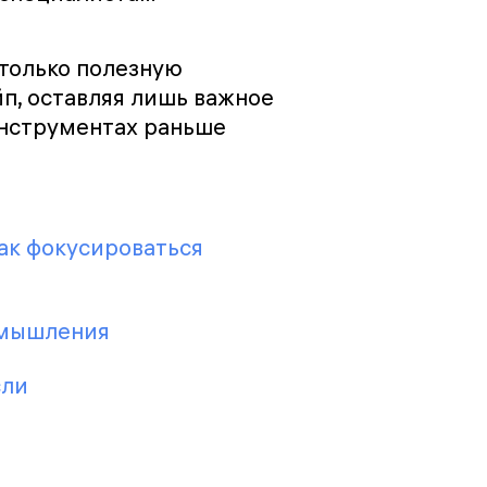
 только полезную
п, оставляя лишь важное
инструментах раньше
ак фокусироваться
 мышления
сли