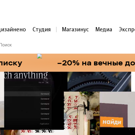
ARTL
e
B
e
D
E
V
дизайнено
Студия
Магазинус
Медиа
Экспр
ку
−20% на вечные досту