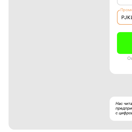
Пром
О
Нас чит
предпри
с цифро