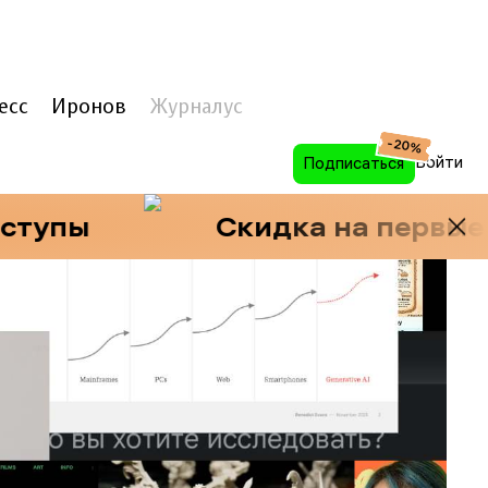
есс
Иронов
Журналус
-20%
Войти
Подписаться
пы
Скидка на первые 10 