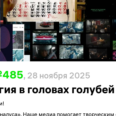
№485
, 28 ноября 2025
ия в головах голубей
и!
налуса». Наше медиа помогает творческим