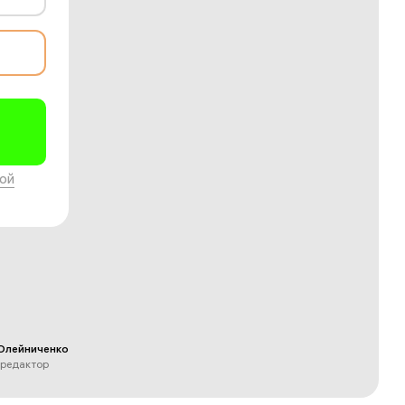
ой
Олейниченко
 редактор