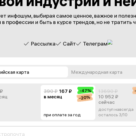
вой индустрии и не
ет инфошум, выбирая самое ценное, важное и полез
в профессии и быть в курсе трендов, но не тратить 
Рассылка
Сайт
Телеграм
ийская карта
Международная карта
-47%
 ₽
390 ₽
167 ₽
13690 ₽
сяц
в месяц
10 952 ₽
-20%
сейчас
доступ навсегда
при оплате за год
осталось 3/10
ктропочта