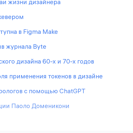
чаи жизни дизайнера
кевером
ступна в Figma Make
в журнала Byte
кого дизайна 60-х и 70-х годов
ля применения токенов в дизайне
ирологов с помощью ChatGPT
ции Паоло Доменикони