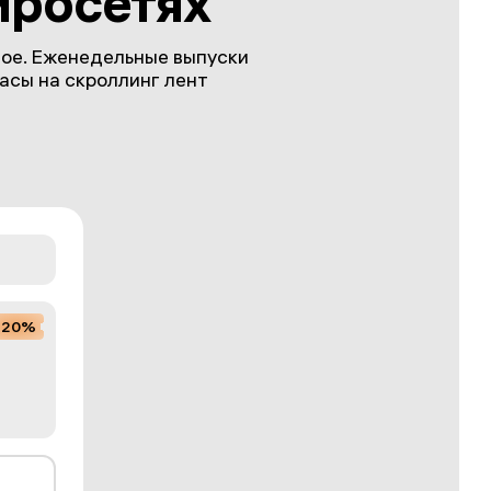
йросетях
ное. Еженедельные выпуски
часы на скроллинг лент
-20%