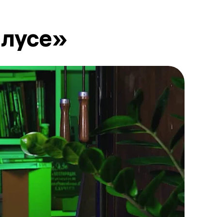
алусе»