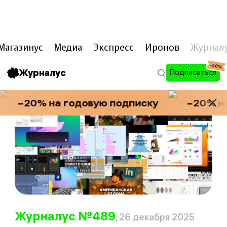
ARTL
e
B
e
D
E
V
Магазинус
Медиа
Экспресс
Иронов
Журнал
-20%
Журналус
Подписаться
−20% на годовую подписку
−20% на
Журналус №489
, 26 декабря 2025