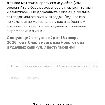
для вас материал, сразу его изучайте (или
сохраняйте в базу референсов с нужными тегами
и заметками). Не добавляйте себе ещё больше
закладок или открытых вкладок. Ведь важно
не количество материалов у вас в избранном,
а количество тех, что вы изучили и применили
в профессии и жизни.
Следующий выпуск выйдет 16 января
2026 года. Счастливого вам Нового года
и удачных каникул. С наступающим!
Все
Цитаты из книги
Статьи и новости
Вдохн
Юмор
1
Шрифты
8
Этот выпуск доступен