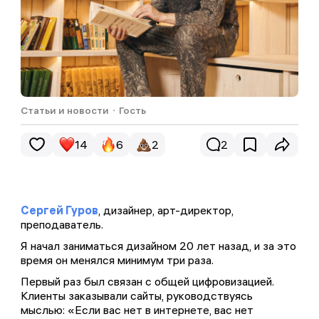
Статьи и новости
・
Гость
14
6
2
2
Сергей Гуров
, дизайнер, арт-директор,
преподаватель.
Комментариев пока не было...
Обменивайтесь эмоциями и мнением. Редакция
Я начал заниматься дизайном 20 лет назад, и за это
читает все комментарии, а на некоторые —
время он менялся минимум три раза.
отвечает
Первый раз был связан с общей цифровизацией.
Клиенты заказывали сайты, руководствуясь
мыслью: «Если вас нет в интернете, вас нет