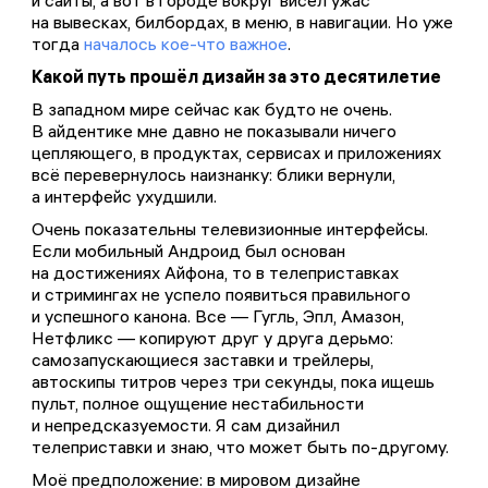
и сайты, а вот в городе вокруг висел ужас
на вывесках, билбордах, в меню, в навигации. Но уже
тогда
началось кое-что важное
.
Какой путь прошёл дизайн за это десятилетие
В западном мире сейчас как будто не очень.
В айдентике мне давно не показывали ничего
цепляющего, в продуктах, сервисах и приложениях
всё перевернулось наизнанку: блики вернули,
а интерфейс ухудшили.
Очень показательны телевизионные интерфейсы.
Если мобильный Андроид был основан
на достижениях Айфона, то в телеприставках
и стримингах не успело появиться правильного
и успешного канона. Все — Гугль, Эпл, Амазон,
Нетфликс — копируют друг у друга дерьмо:
самозапускающиеся заставки и трейлеры,
автоскипы титров через три секунды, пока ищешь
пульт, полное ощущение нестабильности
и непредсказуемости. Я сам дизайнил
телеприставки и знаю, что может быть по-другому.
Моё предположение: в мировом дизайне