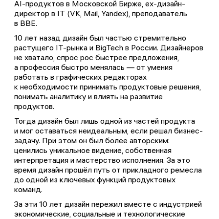
AI-продуктов в Московской Бирже, ex-дизайн-
Комментариев пока не было...
директор в IT (VK, Mail, Yandex), преподаватель
Обменивайтесь эмоциями и мнением. Редакция
в BBE.
читает все комментарии, а на некоторые —
отвечает
10 лет назад дизайн был частью стремительно
растущего IT-рынка и BigTech в России. Дизайнеров
не хватало, спрос рос быстрее предложения,
а профессия быстро менялась — от умения
работать в графических редакторах
к необходимости принимать продуктовые решения,
понимать аналитику и влиять на развитие
продуктов.
Тогда дизайн был лишь одной из частей продукта
и мог оставаться неидеальным, если решал бизнес-
задачу. При этом он был более авторским:
ценились уникальное видение, собственная
интерпретация и мастерство исполнения. За это
время дизайн прошёл путь от прикладного ремесла
до одной из ключевых функций продуктовых
команд.
За эти 10 лет дизайн пережил вместе с индустрией
экономические, социальные и технологические