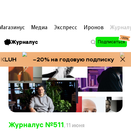
ARTL
e
B
e
D
E
V
Магазинус
Медиа
Экспресс
Иронов
Журнал
-20%
Журналус
Подписаться
H
−20% на годовую подписку
−20%
Журналус №511
, 11 июня