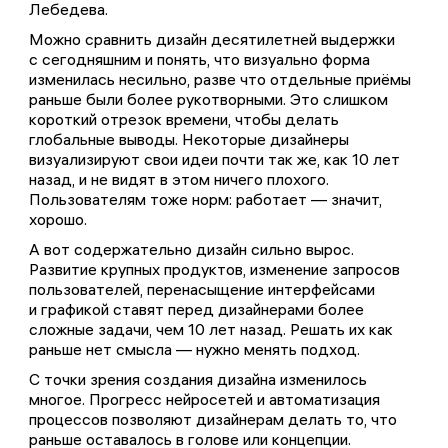
Лебедева.
Комментариев пока не было...
Обменивайтесь эмоциями и мнением. Редакция
Можно сравнить дизайн десятилетней выдержки
читает все комментарии, а на некоторые —
с сегодняшним и понять, что визуально форма
отвечает
изменилась несильно, разве что отдельные приёмы
раньше были более рукотворными. Это слишком
короткий отрезок времени, чтобы делать
глобальные выводы. Некоторые дизайнеры
визуализируют свои идеи почти так же, как 10 лет
назад, и не видят в этом ничего плохого.
Пользователям тоже норм: работает — значит,
хорошо.
А вот содержательно дизайн сильно вырос.
Развитие крупных продуктов, изменение запросов
пользователей, перенасыщение интерфейсами
и графикой ставят перед дизайнерами более
сложные задачи, чем 10 лет назад. Решать их как
раньше нет смысла — нужно менять подход.
С точки зрения создания дизайна изменилось
многое. Прогресс нейросетей и автоматизация
процессов позволяют дизайнерам делать то, что
раньше оставалось в голове или концепции.