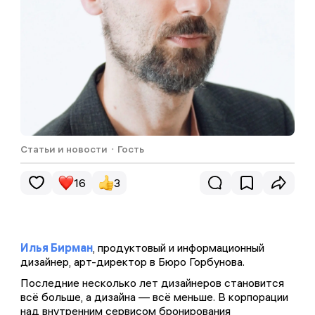
Статьи и новости
・
Гость
16
3
Илья Бирман
, продуктовый и информационный
дизайнер, арт-директор в Бюро Горбунова.
Комментариев пока не было...
Обменивайтесь эмоциями и мнением. Редакция
Последние несколько лет дизайнеров становится
читает все комментарии, а на некоторые —
всё больше, а дизайна — всё меньше. В корпорации
отвечает
над внутренним сервисом бронирования