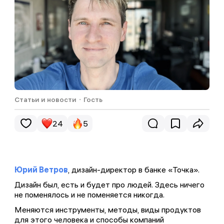
Статьи и новости
・
Гость
24
5
Юрий Ветров
, дизайн-директор в банке «Точка».
Дизайн был, есть и будет про людей. Здесь ничего
Комментариев пока не было...
Обменивайтесь эмоциями и мнением. Редакция
не поменялось и не поменяется никогда.
читает все комментарии, а на некоторые —
Меняются инструменты, методы, виды продуктов
отвечает
для этого человека и способы компаний