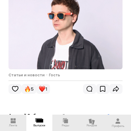
Статьи и новости
・
Гость
5
1
Андрей Зубрилов
, дизайнер, автор канала «
без
дизайна
».
Комментариев пока не было...
Лента
Выпуски
Риды
Рандом
Профиль
Обменивайтесь эмоциями и мнением. Редакция
1. Дизайн 10 лет назад был примерно таким же, как