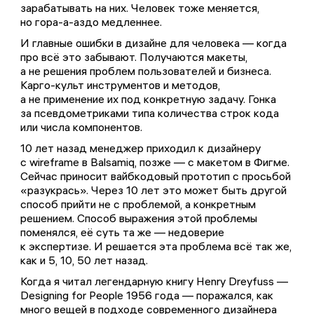
зарабатывать на них. Человек тоже меняется,
но гора-а-аздо медленнее.
И главные ошибки в дизайне для человека — когда
про всё это забывают. Получаются макеты,
а не решения проблем пользователей и бизнеса.
Карго-культ инструментов и методов,
а не применение их под конкретную задачу. Гонка
за псевдометриками типа количества строк кода
или числа компонентов.
10 лет назад менеджер приходил к дизайнеру
с wireframe в Balsamiq, позже — с макетом в Фигме.
Сейчас приносит вайбкодовый прототип с просьбой
«разукрась». Через 10 лет это может быть другой
способ прийти не с проблемой, а конкретным
решением. Способ выражения этой проблемы
поменялся, её суть та же — недоверие
к экспертизе. И решается эта проблема всё так же,
как и 5, 10, 50 лет назад.
Когда я читал легендарную книгу Henry Dreyfuss —
Designing for People 1956 года — поражался, как
много вещей в подходе современного дизайнера