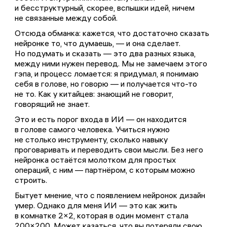
и бесструктурный, скорее, вспышки идей, ничем
не связанные между собой.
Отсюда обманка: кажется, что достаточно сказать
нейронке то, что думаешь, — и она сделает.
Но подумать и сказать — это два разных языка,
между ними нужен перевод. Мы не замечаем этого
гэпа, и процесс ломается: я придумал, я понимаю
себя в голове, но говорю — и получается что-то
не то. Как у китайцев: знающий не говорит,
говорящий не знает.
Это и есть порог входа в ИИ — он находится
в голове самого человека. Учиться нужно
не столько инструменту, сколько навыку
проговаривать и переводить свои мысли. Без него
нейронка остаётся молотком для простых
операций, с ним — партнёром, с которым можно
строить.
Бытует мнение, что с появлением нейронок дизайн
умер. Однако для меня ИИ — это как жить
в комнатке 2×2, которая в один момент стала
200×200. Может казаться, что вы потеряли свою