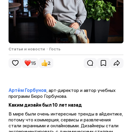
Статьи и новости
・
Гость
15
2
Артём Горбунов
, арт‑директор и автор учебных
программ Бюро Горбунова.
Комментариев пока не было...
Обменивайтесь эмоциями и мнением. Редакция
Каким дизайн был 10 лет назад
читает все комментарии, а на некоторые —
В мире были очень интересные тренды в айдентике,
отвечает
потому что коммерция, сервисы и развлечения
стали экранными и онлайновыми. Дизайнеры стали
экспериментировать с динамическими стилями,