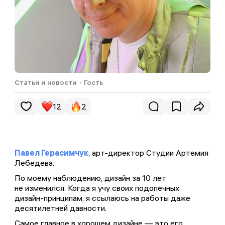
Статьи и новости
・
Гость
12
2
Павел Герасимчук
, арт-директор Студии Артемия
Лебедева.
Комментариев пока не было...
Обменивайтесь эмоциями и мнением. Редакция
По моему наблюдению, дизайн за 10 лет
читает все комментарии, а на некоторые —
не изменился. Когда я учу своих подопечных
отвечает
дизайн-принципам, я ссылаюсь на работы даже
десятилетней давности.
Самое главное в хорошем дизайне — это его