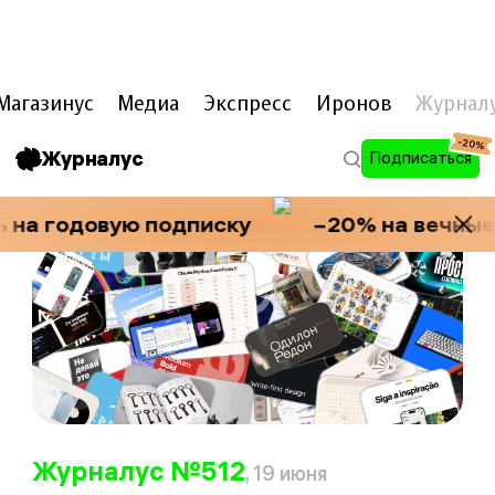
ARTL
e
B
e
D
E
V
Магазинус
Медиа
Экспресс
Иронов
Журнал
-20%
Журналус
Подписаться
на годовую подписку
−20% на вечные 
Журналус №512
, 19 июня