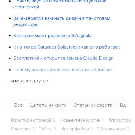
Почему вкус не может быть продуктовой
стратегией
Зачем всегда начинать дизайн в текстовом
редакторе
Как принимают решения в 37signals
Что такое Gaussian Splatting и как это работает
Бесплатная и открытая замена Claude Design
Почему вам не нужен эмоциональный дизайн
...и многое другое!
Все
Цитаты из книги
Статьи и новости
Вдохн
Короткой строкой
2
Новые технологии
1
Иллюстрац
Упаковка
2
Сайты
5
Интерфейсы
2
3D-анимация
3