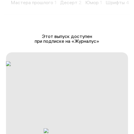
Мастера прошлого
1
Десерт
2
Юмор
1
Шрифты
4
Этот выпуск доступен
при подписке на «Журналус»